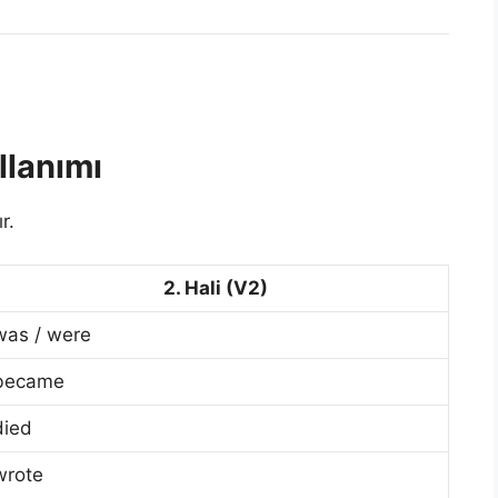
llanımı
r.
2. Hali (V2)
was / were
became
died
wrote