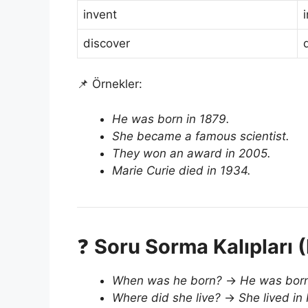
invent
discover
📌 Örnekler:
He was born in 1879.
She became a famous scientist.
They won an award in 2005.
Marie Curie died in 1934.
❓
Soru Sorma Kalıpları 
When was he born?
→
He was born
Where did she live?
→
She lived in