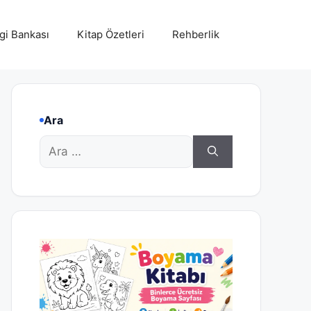
lgi Bankası
Kitap Özetleri
Rehberlik
Ara
için
ara