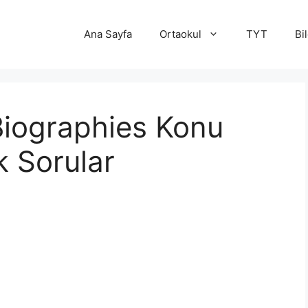
Ana Sayfa
Ortaokul
TYT
Bi
e Biographies Konu
k Sorular