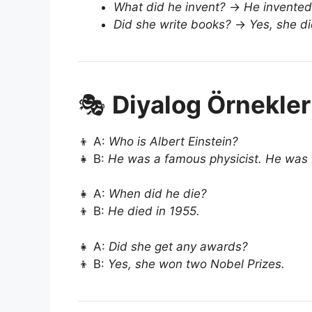
What did he invent?
→
He invented
Did she write books?
→
Yes, she di
🎭
Diyalog Örnekler
👦 A:
Who is Albert Einstein?
👧 B:
He was a famous physicist. He was 
👧 A:
When did he die?
👦 B:
He died in 1955.
👧 A:
Did she get any awards?
👦 B:
Yes, she won two Nobel Prizes.