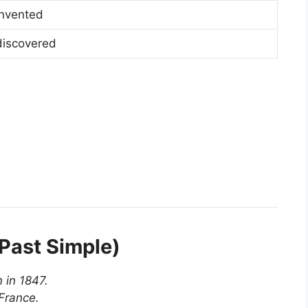
invented
discovered
(Past Simple)
 in 1847.
 France.