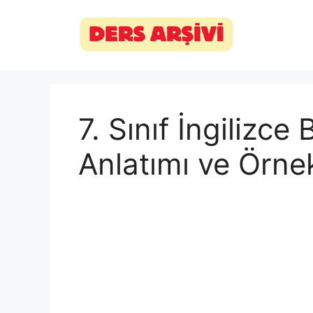
İçeriğe
atla
7. Sınıf İngilizc
Anlatımı ve Örne