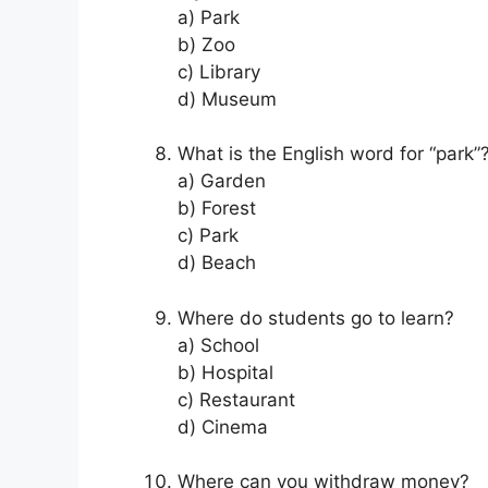
a) Park
b) Zoo
c) Library
d) Museum
What is the English word for “park”
a) Garden
b) Forest
c) Park
d) Beach
Where do students go to learn?
a) School
b) Hospital
c) Restaurant
d) Cinema
Where can you withdraw money?