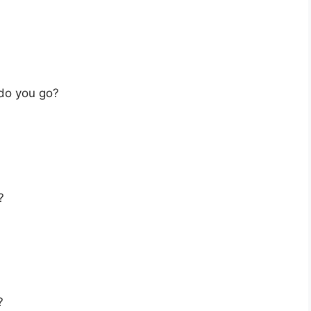
 do you go?
?
?