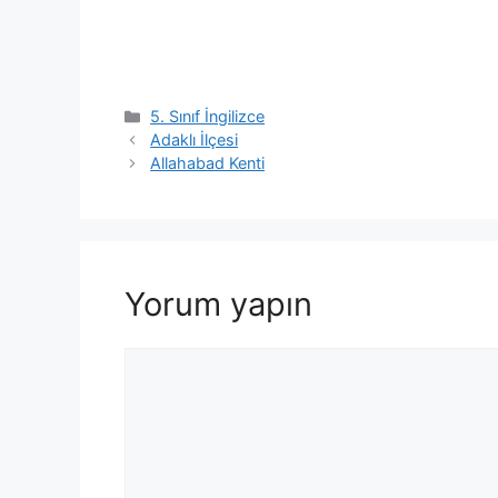
Kategoriler
5. Sınıf İngilizce
Adaklı İlçesi
Allahabad Kenti
Yorum yapın
Yorum