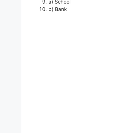
a) School
b) Bank