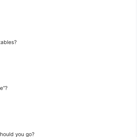
tables?
ne”?
should you go?