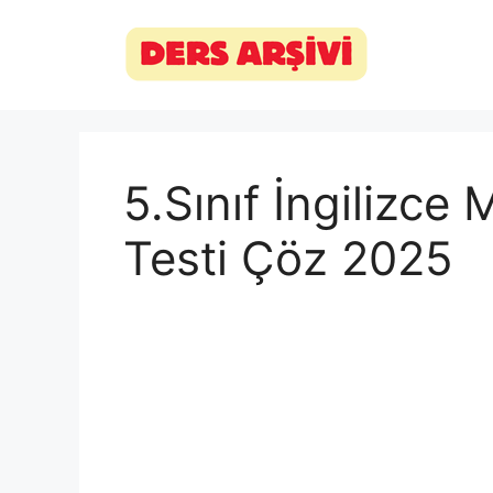
İçeriğe
atla
5.Sınıf İngilizc
Testi Çöz 2025