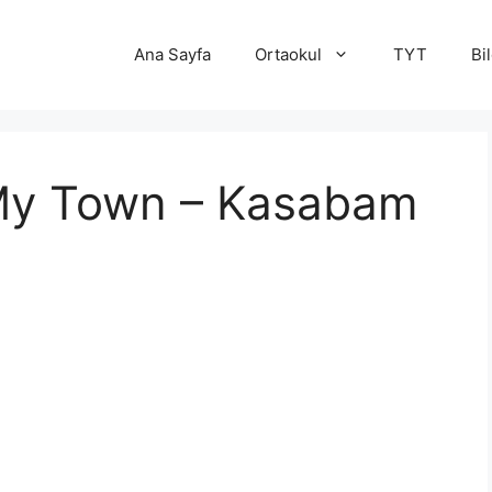
Ana Sayfa
Ortaokul
TYT
Bi
e My Town – Kasabam