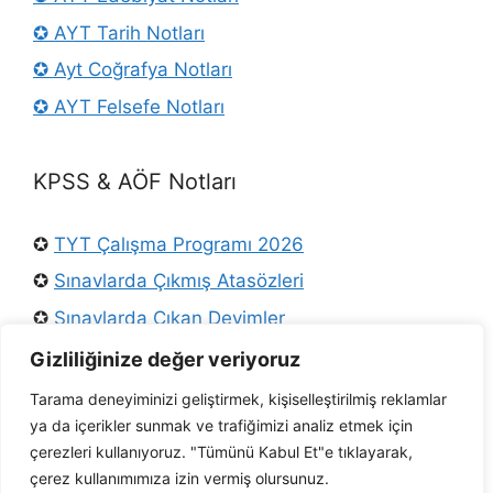
✪ AYT Tarih Notları
✪ Ayt Coğrafya Notları
✪ AYT Felsefe Notları
KPSS & AÖF Notları
✪
TYT Çalışma Programı 2026
✪
Sınavlarda Çıkmış Atasözleri
✪
Sınavlarda Çıkan Deyimler
✪
Osmanlı Padişahları
Gizliliğinize değer veriyoruz
✪
KPSS Türkçe Konuları
Tarama deneyiminizi geliştirmek, kişiselleştirilmiş reklamlar
ya da içerikler sunmak ve trafiğimizi analiz etmek için
✪
Ders Arşivi Twitter
çerezleri kullanıyoruz. "Tümünü Kabul Et"e tıklayarak,
✪ AÖF Tarih Notları
çerez kullanımımıza izin vermiş olursunuz.