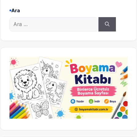
Ara
için
ara