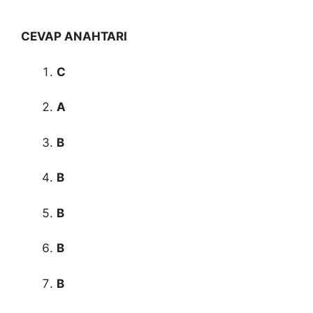
CEVAP ANAHTARI
C
A
B
B
B
B
B