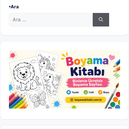
Ara
için
ara