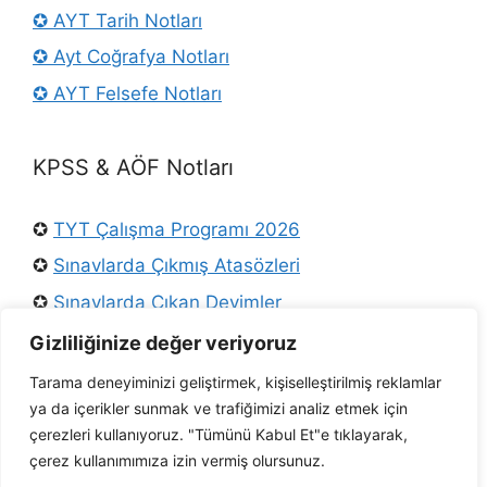
✪ AYT Tarih Notları
✪ Ayt Coğrafya Notları
✪ AYT Felsefe Notları
KPSS & AÖF Notları
✪
TYT Çalışma Programı 2026
✪
Sınavlarda Çıkmış Atasözleri
✪
Sınavlarda Çıkan Deyimler
✪
Osmanlı Padişahları
Gizliliğinize değer veriyoruz
✪
KPSS Türkçe Konuları
Tarama deneyiminizi geliştirmek, kişiselleştirilmiş reklamlar
ya da içerikler sunmak ve trafiğimizi analiz etmek için
✪
Ders Arşivi Twitter
çerezleri kullanıyoruz. "Tümünü Kabul Et"e tıklayarak,
✪ AÖF Tarih Notları
çerez kullanımımıza izin vermiş olursunuz.