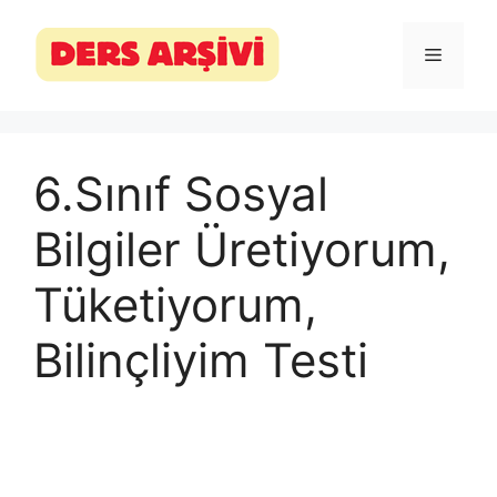
İçeriğe
atla
Menü
6.Sınıf Sosyal
Bilgiler Üretiyorum,
Tüketiyorum,
Bilinçliyim Testi