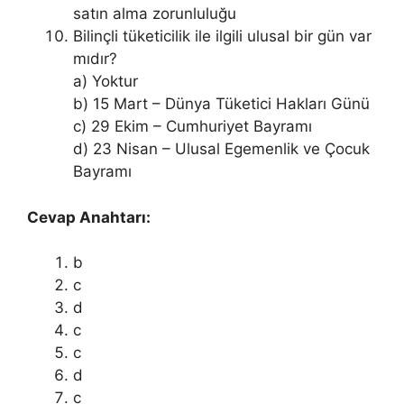
satın alma zorunluluğu
Bilinçli tüketicilik ile ilgili ulusal bir gün var
mıdır?
a) Yoktur
b) 15 Mart – Dünya Tüketici Hakları Günü
c) 29 Ekim – Cumhuriyet Bayramı
d) 23 Nisan – Ulusal Egemenlik ve Çocuk
Bayramı
Cevap Anahtarı:
b
c
d
c
c
d
c