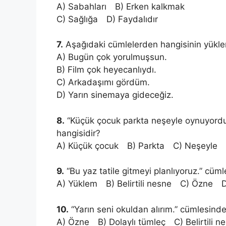
A) Sabahları B) Erken kalkmak
C) Sağlığa D) Faydalıdır
7.
Aşağıdaki cümlelerden hangisinin yükl
A) Bugün çok yorulmuşsun.
B) Film çok heyecanlıydı.
C) Arkadaşımı gördüm.
D) Yarın sinemaya gideceğiz.
8.
“Küçük çocuk parkta neşeyle oynuyord
hangisidir?
A) Küçük çocuk B) Parkta C) Neşeyle 
9.
“Bu yaz tatile gitmeyi planlıyoruz.” cüml
A) Yüklem B) Belirtili nesne C) Özne D)
10.
“Yarın seni okuldan alırım.” cümlesinde
A) Özne B) Dolaylı tümleç C) Belirtili n