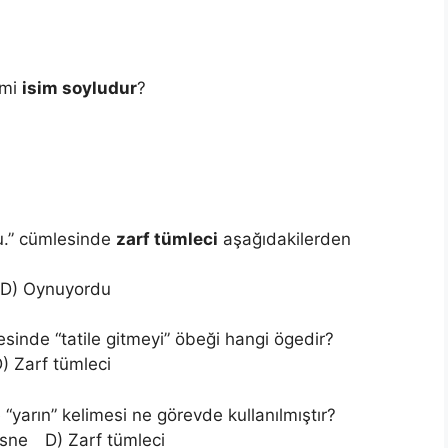
emi
isim soyludur
?
u.” cümlesinde
zarf tümleci
aşağıdakilerden
D) Oynuyordu
esinde “tatile gitmeyi” öbeği hangi ögedir?
 Zarf tümleci
 “yarın” kelimesi ne görevde kullanılmıştır?
esne D) Zarf tümleci