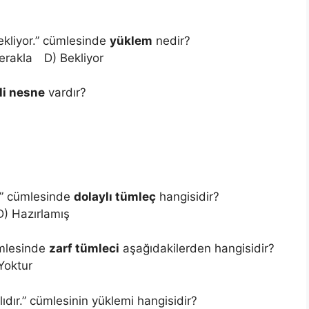
ekliyor.” cümlesinde
yüklem
nedir?
erakla D) Bekliyor
ili nesne
vardır?
.” cümlesinde
dolaylı tümleç
hangisidir?
) Hazırlamış
ümlesinde
zarf tümleci
aşağıdakilerden hangisidir?
Yoktur
dır.” cümlesinin yüklemi hangisidir?