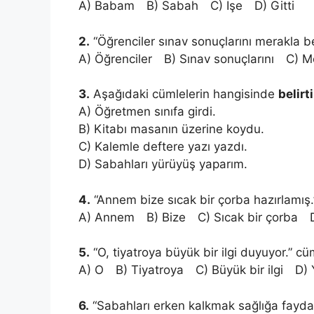
A) Babam B) Sabah C) İşe D) Gitti
2.
“Öğrenciler sınav sonuçlarını merakla b
A) Öğrenciler B) Sınav sonuçlarını C) M
3.
Aşağıdaki cümlelerin hangisinde
belirt
A) Öğretmen sınıfa girdi.
B) Kitabı masanın üzerine koydu.
C) Kalemle deftere yazı yazdı.
D) Sabahları yürüyüş yaparım.
4.
“Annem bize sıcak bir çorba hazırlamış
A) Annem B) Bize C) Sıcak bir çorba D
5.
“O, tiyatroya büyük bir ilgi duyuyor.” c
A) O B) Tiyatroya C) Büyük bir ilgi D) 
6.
“Sabahları erken kalkmak sağlığa faydalı