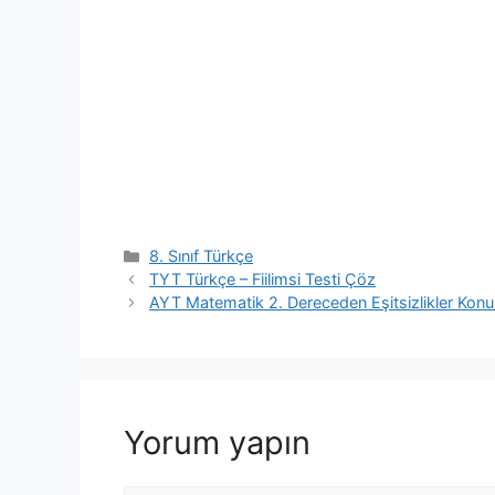
Kategoriler
8. Sınıf Türkçe
TYT Türkçe – Fiilimsi Testi Çöz
AYT Matematik 2. Dereceden Eşitsizlikler Konu
Yorum yapın