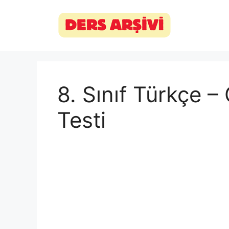
İçeriğe
atla
8. Sınıf Türkçe –
Testi