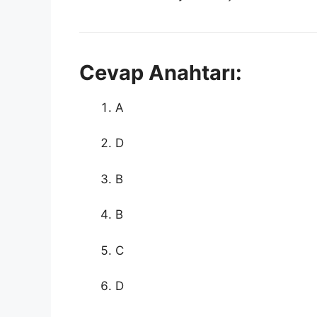
Cevap Anahtarı:
A
D
B
B
C
D