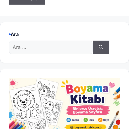
Ara
için
ara