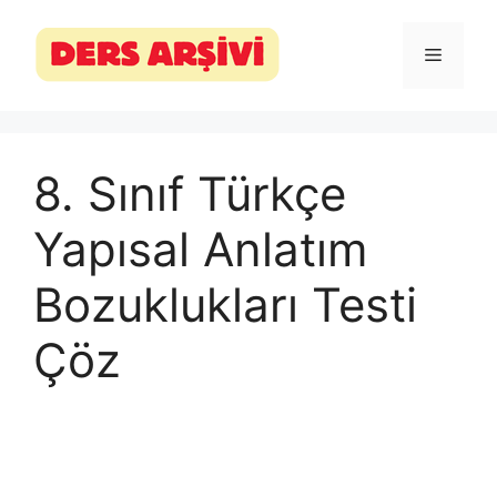
İçeriğe
atla
Menü
8. Sınıf Türkçe
Yapısal Anlatım
Bozuklukları Testi
Çöz