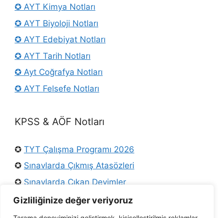
✪ AYT Kimya Notları
✪ AYT Biyoloji Notları
✪ AYT Edebiyat Notları
✪ AYT Tarih Notları
✪ Ayt Coğrafya Notları
✪ AYT Felsefe Notları
KPSS & AÖF Notları
✪
TYT Çalışma Programı 2026
✪
Sınavlarda Çıkmış Atasözleri
✪
Sınavlarda Çıkan Deyimler
✪
Osmanlı Padişahları
Gizliliğinize değer veriyoruz
✪
KPSS Türkçe Konuları
Tarama deneyiminizi geliştirmek, kişiselleştirilmiş reklamlar