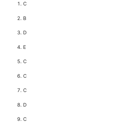
C
B
D
E
C
C
C
D
C