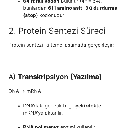
64 farklı kodon
bulunur (4³ = 64),
bunlardan
61’i amino asit
,
3’ü durdurma
(stop)
kodonudur
2. Protein Sentezi Süreci
Protein sentezi iki temel aşamada gerçekleşir:
A)
Transkripsiyon (Yazılma)
DNA → mRNA
DNA’daki genetik bilgi,
çekirdekte
mRNA’ya aktarılır.
RNA polimeraz
enzimi kullanılır.