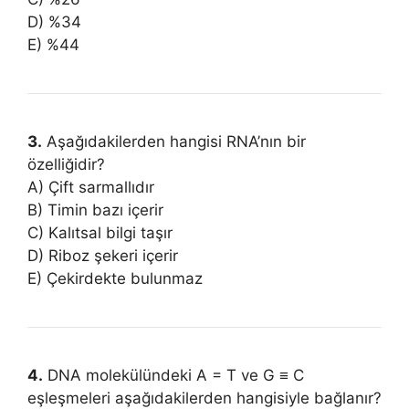
D) %34
E) %44
3.
Aşağıdakilerden hangisi RNA’nın bir
özelliğidir?
A) Çift sarmallıdır
B) Timin bazı içerir
C) Kalıtsal bilgi taşır
D) Riboz şekeri içerir
E) Çekirdekte bulunmaz
4.
DNA molekülündeki A = T ve G ≡ C
eşleşmeleri aşağıdakilerden hangisiyle bağlanır?