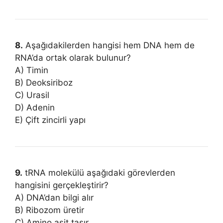
8.
Aşağıdakilerden hangisi hem DNA hem de
RNA’da ortak olarak bulunur?
A) Timin
B) Deoksiriboz
C) Urasil
D) Adenin
E) Çift zincirli yapı
9.
tRNA molekülü aşağıdaki görevlerden
hangisini gerçekleştirir?
A) DNA’dan bilgi alır
B) Ribozom üretir
C) Amino asit taşır