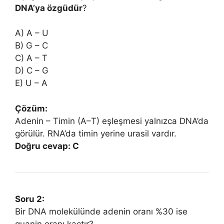
DNA’ya özgüdür
?
A) A – U
B) G – C
C) A – T
D) C – G
E) U – A
Çözüm:
Adenin – Timin (A–T) eşleşmesi yalnızca DNA’da
görülür. RNA’da timin yerine urasil vardır.
Doğru cevap: C
Soru 2:
Bir DNA molekülünde adenin oranı %30 ise
guanin oranı kaçtır?