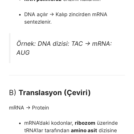
DNA açılır → Kalıp zincirden mRNA
sentezlenir.
Örnek: DNA dizisi: TAC → mRNA:
AUG
B)
Translasyon (Çeviri)
mRNA → Protein
mRNA’daki kodonlar,
ribozom
üzerinde
tRNA’lar tarafından
amino asit
dizisine