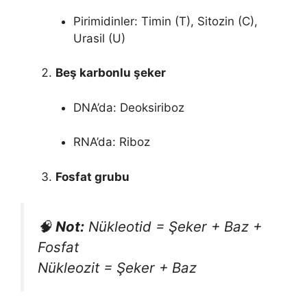
Pirimidinler: Timin (T), Sitozin (C),
Urasil (U)
Beş karbonlu şeker
DNA’da: Deoksiriboz
RNA’da: Riboz
Fosfat grubu
🧠
Not:
Nükleotid = Şeker + Baz +
Fosfat
Nükleozit = Şeker + Baz