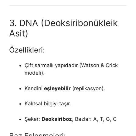
3. DNA (Deoksiribonükleik
Asit)
Özellikleri:
Çift sarmallı yapıdadır (Watson & Crick
modeli).
Kendini
eşleyebilir
(replikasyon).
Kalıtsal bilgiyi taşır.
Şeker:
Deoksiriboz
, Bazlar: A, T, G, C
Baz Eşleşmeleri: