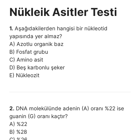
Nükleik Asitler Testi
1.
Aşağıdakilerden hangisi bir nükleotid
yapısında yer almaz?
A) Azotlu organik baz
B) Fosfat grubu
C) Amino asit
D) Beş karbonlu şeker
E) Nükleozit
2.
DNA molekülünde adenin (A) oranı %22 ise
guanin (G) oranı kaçtır?
A) %22
B) %28
C) %26