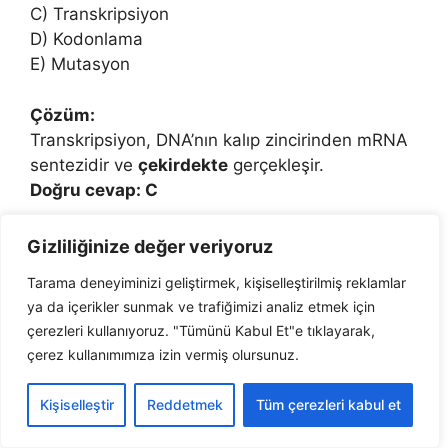
C) Transkripsiyon
D) Kodonlama
E) Mutasyon
Çözüm:
Transkripsiyon, DNA’nın kalıp zincirinden mRNA
sentezidir ve
çekirdekte
gerçekleşir.
Doğru cevap: C
Gizliliğinize değer veriyoruz
Tarama deneyiminizi geliştirmek, kişiselleştirilmiş reklamlar
Soru 3:
ya da içerikler sunmak ve trafiğimizi analiz etmek için
Aşağıdaki RNA türlerinden hangisi
antikodon
çerezleri kullanıyoruz. "Tümünü Kabul Et"e tıklayarak,
taşır ve amino asitleri ribozoma taşır?
çerez kullanımımıza izin vermiş olursunuz.
A) mRNA
Kişiselleştir
Reddetmek
Tüm çerezleri kabul et
B) tRNA
C) rRNA