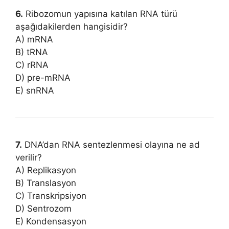
6.
Ribozomun yapısına katılan RNA türü
aşağıdakilerden hangisidir?
A) mRNA
B) tRNA
C) rRNA
D) pre-mRNA
E) snRNA
7.
DNA’dan RNA sentezlenmesi olayına ne ad
verilir?
A) Replikasyon
B) Translasyon
C) Transkripsiyon
D) Sentrozom
E) Kondensasyon