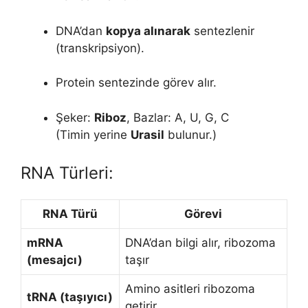
DNA’dan
kopya alınarak
sentezlenir
(transkripsiyon).
Protein sentezinde görev alır.
Şeker:
Riboz
, Bazlar: A, U, G, C
(Timin yerine
Urasil
bulunur.)
RNA Türleri:
RNA Türü
Görevi
mRNA
DNA’dan bilgi alır, ribozoma
(mesajcı)
taşır
Amino asitleri ribozoma
tRNA (taşıyıcı)
getirir