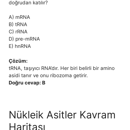
doğrudan katılır?
A) mRNA
B) tRNA
C) rRNA
D) pre-mRNA
E) hnRNA
Çözüm:
tRNA, taşıyıcı RNA’dır. Her biri belirli bir amino
asidi tanır ve onu ribozoma getirir.
Doğru cevap: B
Nükleik Asitler Kavram
Haritası