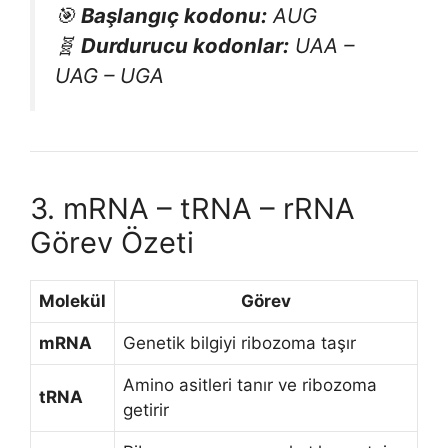
🎯
Başlangıç kodonu:
AUG
🧬
Durdurucu kodonlar:
UAA –
UAG – UGA
3. mRNA – tRNA – rRNA
Görev Özeti
Molekül
Görev
mRNA
Genetik bilgiyi ribozoma taşır
Amino asitleri tanır ve ribozoma
tRNA
getirir