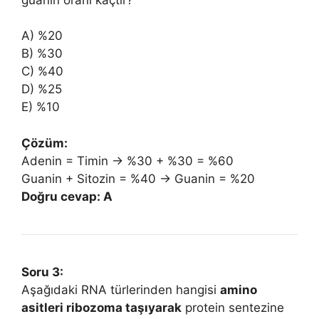
A) %20
B) %30
C) %40
D) %25
E) %10
Çözüm:
Adenin = Timin → %30 + %30 = %60
Guanin + Sitozin = %40 → Guanin = %20
Doğru cevap: A
Soru 3:
Aşağıdaki RNA türlerinden hangisi
amino
asitleri ribozoma taşıyarak
protein sentezine