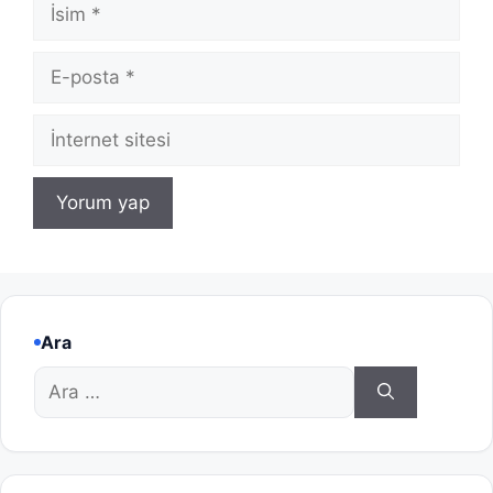
İsim
E-
posta
İnternet
sitesi
Ara
için
ara