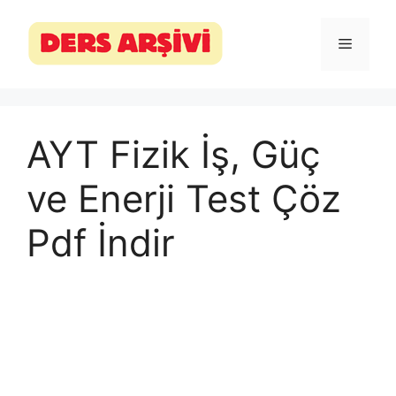
İçeriğe
atla
Menü
AYT Fizik İş, Güç
ve Enerji Test Çöz
Pdf İndir