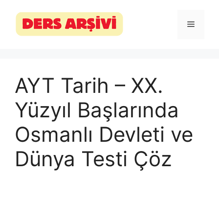
İçeriğe
atla
Menü
AYT Tarih – XX.
Yüzyıl Başlarında
Osmanlı Devleti ve
Dünya Testi Çöz