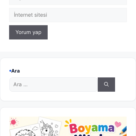
posta
İnternet
sitesi
Ara
için
ara