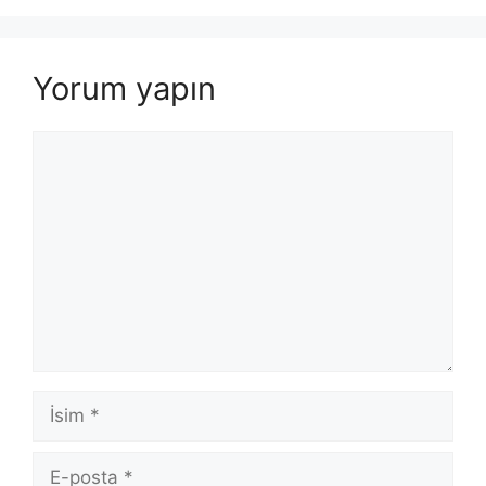
Yorum yapın
Yorum
İsim
E-