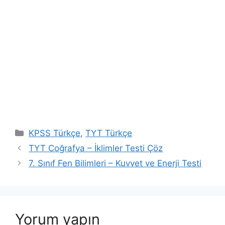
Kategoriler
KPSS Türkçe
,
TYT Türkçe
TYT Coğrafya – İklimler Testi Çöz
7. Sınıf Fen Bilimleri – Kuvvet ve Enerji Testi
Yorum yapın