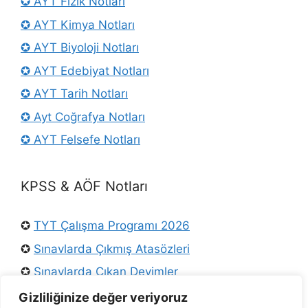
✪ AYT Fizik Notları
✪ AYT Kimya Notları
✪ AYT Biyoloji Notları
✪ AYT Edebiyat Notları
✪ AYT Tarih Notları
✪ Ayt Coğrafya Notları
✪ AYT Felsefe Notları
KPSS & AÖF Notları
✪
TYT Çalışma Programı 2026
✪
Sınavlarda Çıkmış Atasözleri
✪
Sınavlarda Çıkan Deyimler
✪
Osmanlı Padişahları
Gizliliğinize değer veriyoruz