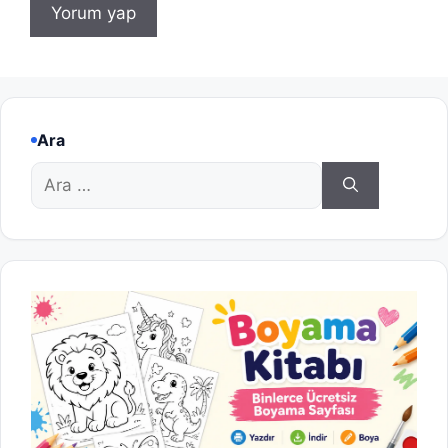
Ara
için
ara