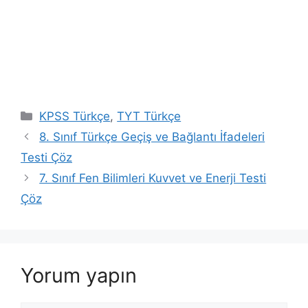
Kategoriler
KPSS Türkçe
,
TYT Türkçe
8. Sınıf Türkçe Geçiş ve Bağlantı İfadeleri
Testi Çöz
7. Sınıf Fen Bilimleri Kuvvet ve Enerji Testi
Çöz
Yorum yapın