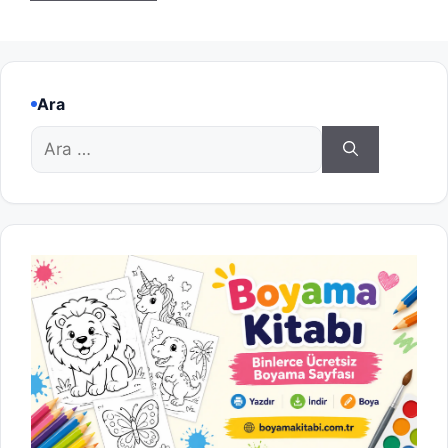
Ara
için
ara