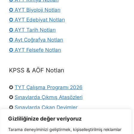
✪ AYT Biyoloji Notları
✪ AYT Edebiyat Notları
✪ AYT Tarih Notları
✪ Ayt Coğrafya Notları
✪ AYT Felsefe Notları
KPSS & AÖF Notları
✪
TYT Çalışma Programı 2026
✪
Sınavlarda Çıkmış Atasözleri
✪
Sınavlarda Çıkan Deyimler
✪
Osmanlı Padişahları
Gizliliğinize değer veriyoruz
✪
KPSS Türkçe Konuları
Tarama deneyiminizi geliştirmek, kişiselleştirilmiş reklamlar