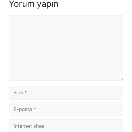
Yorum yapın
Yorum
İsim
E-
posta
İnternet
sitesi