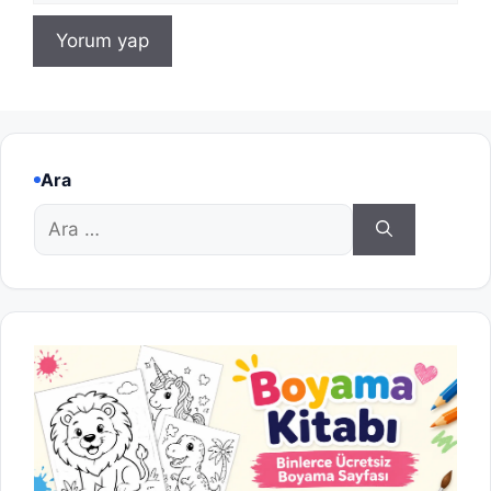
Ara
için
ara