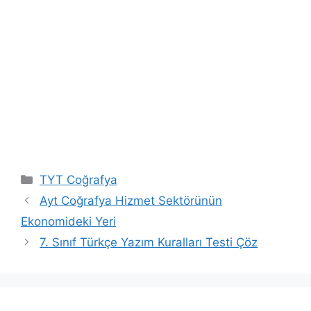
Kategoriler
TYT Coğrafya
Ayt Coğrafya Hizmet Sektörünün
Ekonomideki Yeri
7. Sınıf Türkçe Yazım Kuralları Testi Çöz