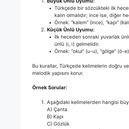
Büyük Ünlü Uyumu:
Türkçede bir sözcükteki ilk hecen
kalın olmalıdır; ince ise, diğer he
Örnek: “kalem” (ince), “kapı” (kal
Küçük Ünlü Uyumu:
İlk heceden sonraki yuvarlak ünl
ünlü (ı, i) gelmelidir.
Örnek: “okul” (u-u), “gölge” (ö-e)
Bu kurallar, Türkçede kelimelerin doğru ve t
melodik yapısını korur.
Örnek Sorular:
Aşağıdaki kelimelerden hangisi b
A) Çanta
B) Kapı
C) Gözlük