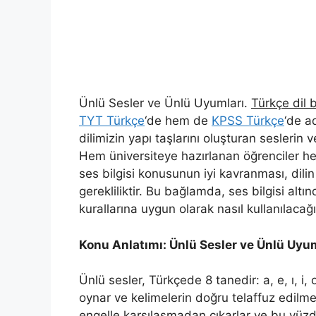
Ünlü Sesler ve Ünlü Uyumları.
Türkçe dil b
TYT Türkçe
‘de hem de
KPSS Türkçe
‘de a
dilimizin yapı taşlarını oluşturan seslerin
Hem üniversiteye hazırlanan öğrenciler h
ses bilgisi konusunun iyi kavranması, dilin
gerekliliktir. Bu bağlamda, ses bilgisi altı
kurallarına uygun olarak nasıl kullanılacağ
Konu Anlatımı: Ünlü Sesler ve Ünlü Uyu
Ünlü sesler, Türkçede 8 tanedir: a, e, ı, i, 
oynar ve kelimelerin doğru telaffuz edilme
engelle karşılaşmadan çıkarlar ve bu yüzden