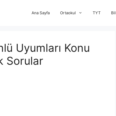
Ana Sayfa
Ortaokul
TYT
Bi
nlü Uyumları Konu
k Sorular