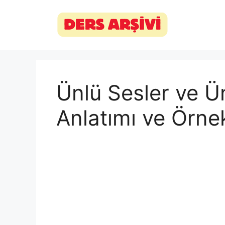
İçeriğe
atla
Ünlü Sesler ve Ü
Anlatımı ve Örne