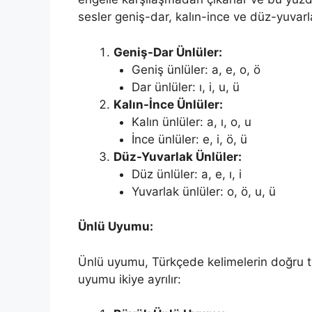
sesler geniş-dar, kalın-ince ve düz-yuvarl
Geniş-Dar Ünlüler:
Geniş ünlüler: a, e, o, ö
Dar ünlüler: ı, i, u, ü
Kalın-İnce Ünlüler:
Kalın ünlüler: a, ı, o, u
İnce ünlüler: e, i, ö, ü
Düz-Yuvarlak Ünlüler:
Düz ünlüler: a, e, ı, i
Yuvarlak ünlüler: o, ö, u, ü
Ünlü Uyumu:
Ünlü uyumu, Türkçede kelimelerin doğru te
uyumu ikiye ayrılır: