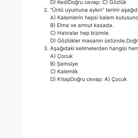
D) KediDoğru cevap: C) Gözlük
“Ünlü uyumuna aykırı” terimi aşağıd
A) Kalemlerin hepsi kalem kutusun
B) Elma ve armut kasada.
C) Hatıralar hep bizimle.
D) Gözlükler masanın üstünde.Doğr
Aşağıdaki kelimelerden hangisi h
A) Çocuk
B) Şemsiye
C) Kalemlik
D) KitapDoğru cevap: A) Çocuk