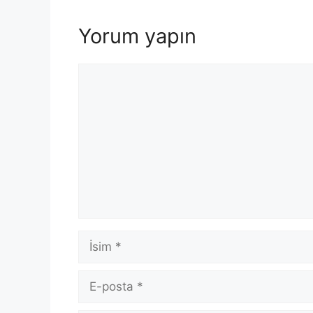
Yorum yapın
Yorum
İsim
E-
posta