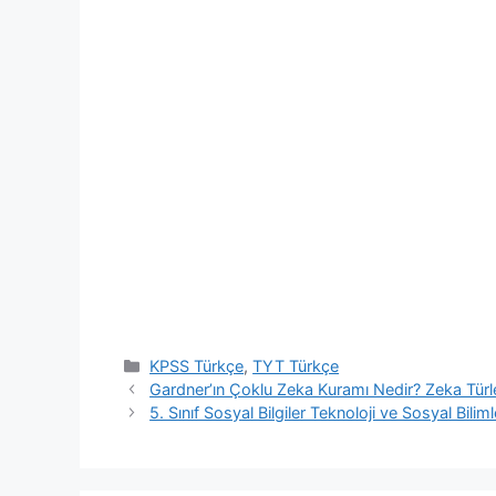
Kategoriler
KPSS Türkçe
,
TYT Türkçe
Gardner’ın Çoklu Zeka Kuramı Nedir? Zeka Türl
5. Sınıf Sosyal Bilgiler Teknoloji ve Sosyal Biliml