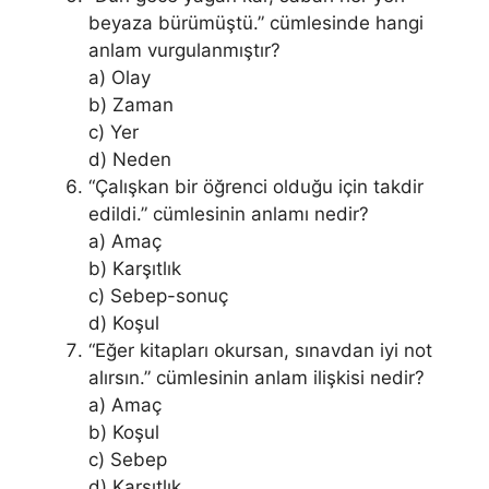
beyaza bürümüştü.” cümlesinde hangi
anlam vurgulanmıştır?
a) Olay
b) Zaman
c) Yer
d) Neden
“Çalışkan bir öğrenci olduğu için takdir
edildi.” cümlesinin anlamı nedir?
a) Amaç
b) Karşıtlık
c) Sebep-sonuç
d) Koşul
“Eğer kitapları okursan, sınavdan iyi not
alırsın.” cümlesinin anlam ilişkisi nedir?
a) Amaç
b) Koşul
c) Sebep
d) Karşıtlık