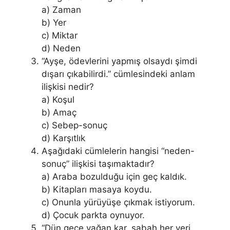
a) Zaman
b) Yer
c) Miktar
d) Neden
“Ayşe, ödevlerini yapmış olsaydı şimdi
dışarı çıkabilirdi.” cümlesindeki anlam
ilişkisi nedir?
a) Koşul
b) Amaç
c) Sebep-sonuç
d) Karşıtlık
Aşağıdaki cümlelerin hangisi “neden-
sonuç” ilişkisi taşımaktadır?
a) Araba bozulduğu için geç kaldık.
b) Kitapları masaya koydu.
c) Onunla yürüyüşe çıkmak istiyorum.
d) Çocuk parkta oynuyor.
“Dün gece yağan kar, sabah her yeri