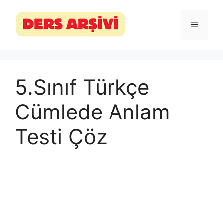
İçeriğe
atla
Menü
5.Sınıf Türkçe
Cümlede Anlam
Testi Çöz