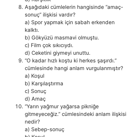
Aşağıdaki cümlelerin hangisinde “amaç-
sonuç” ilişkisi vardır?
a) Spor yapmak için sabah erkenden
kalktı.
b) Gökyüzü masmavi olmuştu.
c) Film çok sıkıcıydı.
d) Ceketini giymeyi unuttu.
“O kadar hızlı koştu ki herkes şaşırdı.”
cümlesinde hangi anlam vurgulanmıştır?
a) Koşul
b) Karşılaştırma
c) Sonuç
d) Amaç
“Yarın yağmur yağarsa pikniğe
gitmeyeceğiz.” cümlesindeki anlam ilişkisi
nedir?
a) Sebep-sonuç
b) Koşul