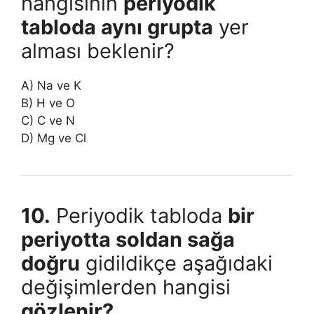
hangisinin
periyodik
tabloda aynı grupta
yer
alması beklenir?
A) Na ve K
B) H ve O
C) C ve N
D) Mg ve Cl
10.
Periyodik tabloda
bir
periyotta soldan sağa
doğru
gidildikçe aşağıdaki
değişimlerden hangisi
gözlenir?