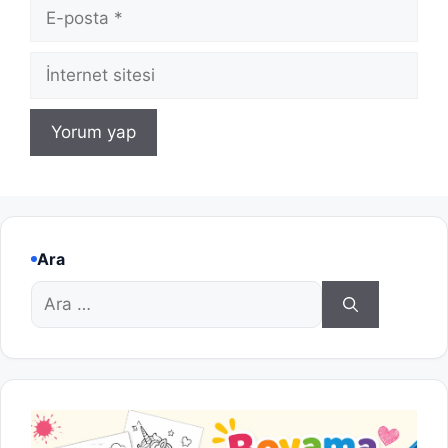
E-
posta
İnternet
sitesi
Ara
için
ara