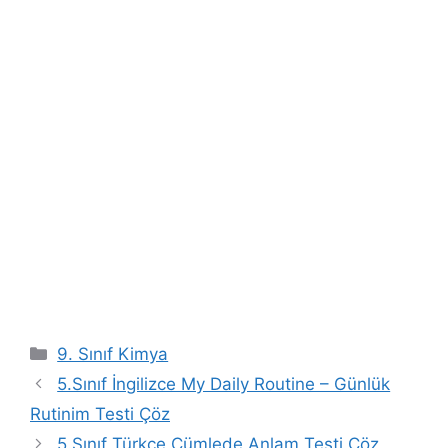
Kategoriler
9. Sınıf Kimya
5.Sınıf İngilizce My Daily Routine – Günlük
Rutinim Testi Çöz
5.Sınıf Türkçe Cümlede Anlam Testi Çöz