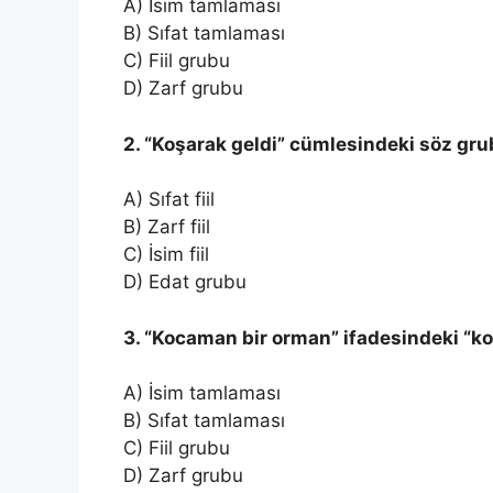
A) İsim tamlaması
B) Sıfat tamlaması
C) Fiil grubu
D) Zarf grubu
2. “Koşarak geldi” cümlesindeki söz gru
A) Sıfat fiil
B) Zarf fiil
C) İsim fiil
D) Edat grubu
3. “Kocaman bir orman” ifadesindeki “ko
A) İsim tamlaması
B) Sıfat tamlaması
C) Fiil grubu
D) Zarf grubu