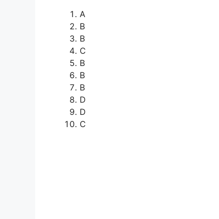
A
B
B
C
B
B
B
D
D
C