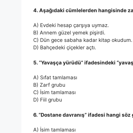
4. Aşağıdaki cümlelerden hangisinde zar
A) Evdeki hesap çarşıya uymaz.
B) Annem güzel yemek pişirdi.
C) Dün gece sabaha kadar kitap okudum.
D) Bahçedeki çiçekler açtı.
5. “Yavaşça yürüdü” ifadesindeki “yava
A) Sıfat tamlaması
B) Zarf grubu
C) İsim tamlaması
D) Fiil grubu
6. “Dostane davranış” ifadesi hangi söz
A) İsim tamlaması