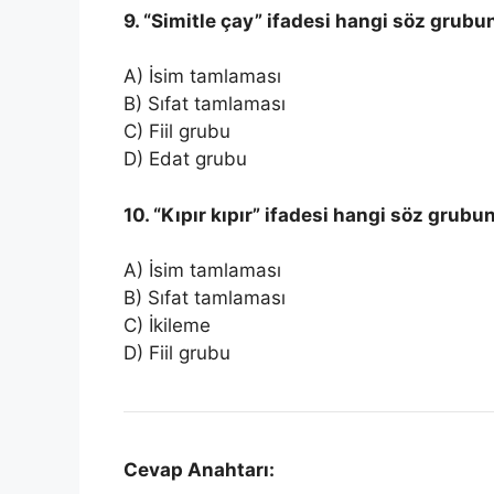
9. “Simitle çay” ifadesi hangi söz grubu
A) İsim tamlaması
B) Sıfat tamlaması
C) Fiil grubu
D) Edat grubu
10. “Kıpır kıpır” ifadesi hangi söz grubu
A) İsim tamlaması
B) Sıfat tamlaması
C) İkileme
D) Fiil grubu
Cevap Anahtarı: