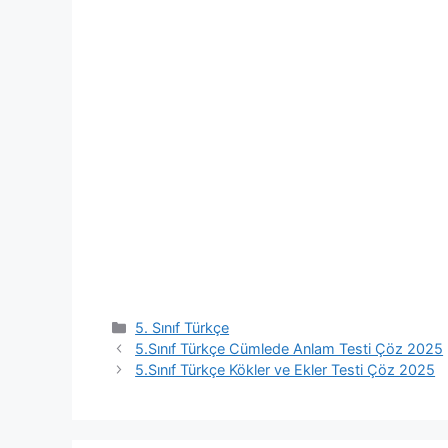
Kategoriler
5. Sınıf Türkçe
5.Sınıf Türkçe Cümlede Anlam Testi Çöz 2025
5.Sınıf Türkçe Kökler ve Ekler Testi Çöz 2025