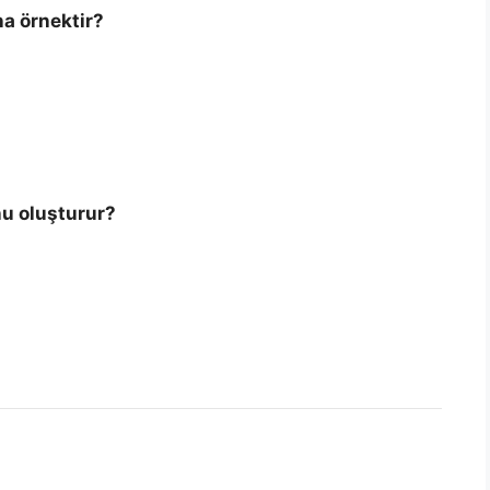
na örnektir?
nu oluşturur?