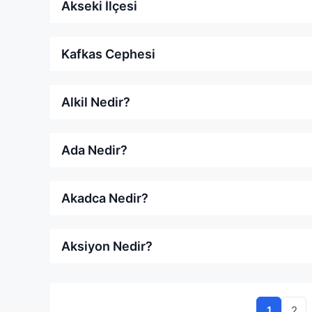
Akseki İlçesi
Kafkas Cephesi
Alkil Nedir?
Ada Nedir?
Akadca Nedir?
Aksiyon Nedir?
Sayfa
Sayf
1
2