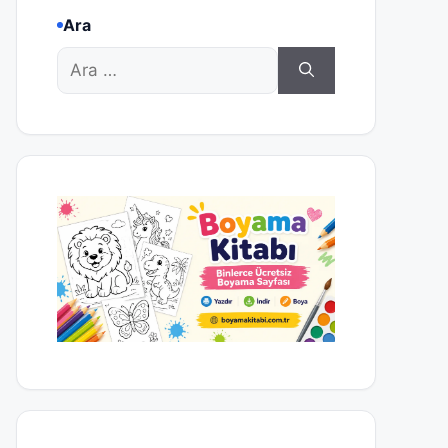
Ara
için
ara