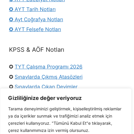
✪ AYT Tarih Notları
✪ Ayt Coğrafya Notları
✪ AYT Felsefe Notları
KPSS & AÖF Notları
✪
TYT Çalışma Programı 2026
✪
Sınavlarda Çıkmış Atasözleri
✪
Sınavlarda Çıkan Deyimler
✪
Osmanlı Padişahları
Gizliliğinize değer veriyoruz
✪
KPSS Türkçe Konuları
Tarama deneyiminizi geliştirmek, kişiselleştirilmiş reklamlar
ya da içerikler sunmak ve trafiğimizi analiz etmek için
✪
Ders Arşivi Twitter
çerezleri kullanıyoruz. "Tümünü Kabul Et"e tıklayarak,
✪ AÖF Tarih Notları
çerez kullanımımıza izin vermiş olursunuz.