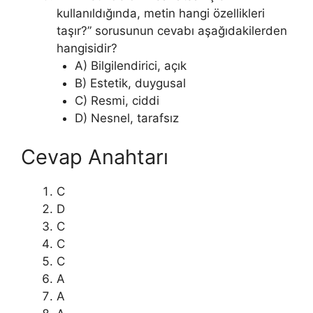
kullanıldığında, metin hangi özellikleri
taşır?” sorusunun cevabı aşağıdakilerden
hangisidir?
A) Bilgilendirici, açık
B) Estetik, duygusal
C) Resmi, ciddi
D) Nesnel, tarafsız
Cevap Anahtarı
C
D
C
C
C
A
A