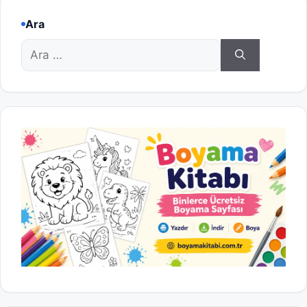
Ara
için
ara