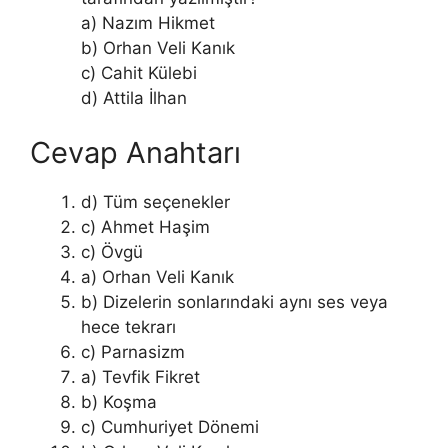
a) Nazım Hikmet
b) Orhan Veli Kanık
c) Cahit Külebi
d) Attila İlhan
Cevap Anahtarı
d) Tüm seçenekler
c) Ahmet Haşim
c) Övgü
a) Orhan Veli Kanık
b) Dizelerin sonlarındaki aynı ses veya
hece tekrarı
c) Parnasizm
a) Tevfik Fikret
b) Koşma
c) Cumhuriyet Dönemi