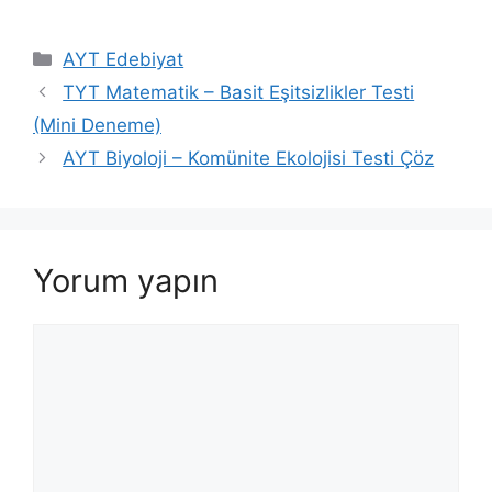
Kategoriler
AYT Edebiyat
TYT Matematik – Basit Eşitsizlikler Testi
(Mini Deneme)
AYT Biyoloji – Komünite Ekolojisi Testi Çöz
Yorum yapın
Yorum