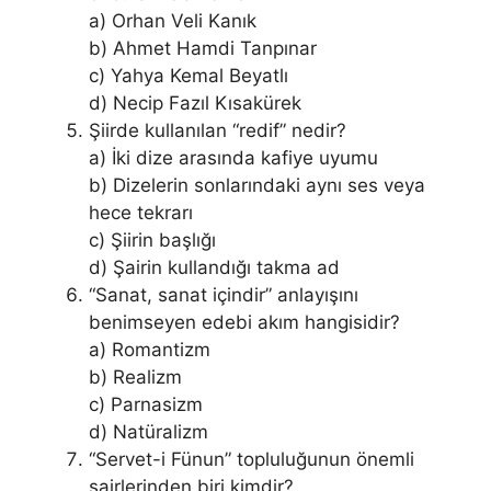
a) Orhan Veli Kanık
b) Ahmet Hamdi Tanpınar
c) Yahya Kemal Beyatlı
d) Necip Fazıl Kısakürek
Şiirde kullanılan “redif” nedir?
a) İki dize arasında kafiye uyumu
b) Dizelerin sonlarındaki aynı ses veya
hece tekrarı
c) Şiirin başlığı
d) Şairin kullandığı takma ad
“Sanat, sanat içindir” anlayışını
benimseyen edebi akım hangisidir?
a) Romantizm
b) Realizm
c) Parnasizm
d) Natüralizm
“Servet-i Fünun” topluluğunun önemli
şairlerinden biri kimdir?