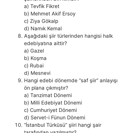
a) Tevfik Fikret
b) Mehmet Akif Ersoy
c) Ziya Gökalp
d) Namık Kemal
Aşağıdaki şiir türlerinden hangisi halk
edebiyatına aittir?
a) Gazel
b) Koşma
c) Rubai
d) Mesnevi
Hangi edebi dönemde “saf şiir” anlayışı
ön plana çıkmıştır?
a) Tanzimat Dönemi
b) Milli Edebiyat Dönemi
c) Cumhuriyet Dönemi
d) Servet-i Fünun Dönemi
“İstanbul Türküsü” şiiri hangi şair
tarafından yazılmıştır?