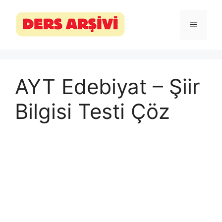
İçeriğe
atla
Menü
AYT Edebiyat – Şiir
Bilgisi Testi Çöz