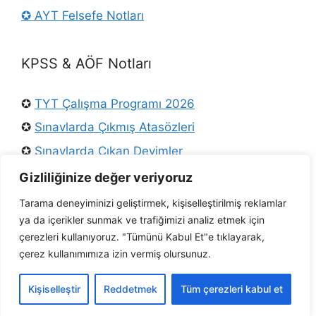
✪ AYT Felsefe Notları
KPSS & AÖF Notları
✪
TYT Çalışma Programı 2026
✪
Sınavlarda Çıkmış Atasözleri
✪
Sınavlarda Çıkan Deyimler
✪
Osmanlı Padişahları
Gizliliğinize değer veriyoruz
✪
KPSS Türkçe Konuları
Tarama deneyiminizi geliştirmek, kişiselleştirilmiş reklamlar
ya da içerikler sunmak ve trafiğimizi analiz etmek için
✪
Ders Arşivi Twitter
çerezleri kullanıyoruz. "Tümünü Kabul Et"e tıklayarak,
✪ AÖF Tarih Notları
çerez kullanımımıza izin vermiş olursunuz.
Kişiselleştir
Reddetmek
Tüm çerezleri kabul et
© 2026 DersArsivi.com.tr – Tüm Hakları Saklıdır.