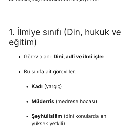
1. İlmiye sınıfı (Din, hukuk ve
eğitim)
Görev alanı:
Dinî, adlî ve ilmî işler
Bu sınıfa ait görevliler:
Kadı
(yargıç)
Müderris
(medrese hocası)
Şeyhülislâm
(dinî konularda en
yüksek yetkili)