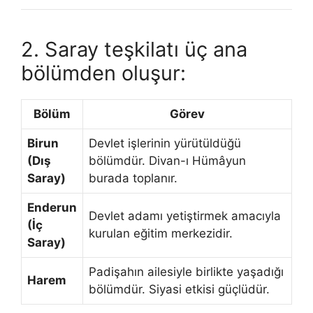
2. Saray teşkilatı üç ana
bölümden oluşur:
Bölüm
Görev
Birun
Devlet işlerinin yürütüldüğü
(Dış
bölümdür. Divan-ı Hümâyun
Saray)
burada toplanır.
Enderun
Devlet adamı yetiştirmek amacıyla
(İç
kurulan eğitim merkezidir.
Saray)
Padişahın ailesiyle birlikte yaşadığı
Harem
bölümdür. Siyasi etkisi güçlüdür.