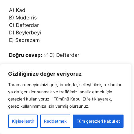
A) Kadı
B) Müderris
C) Defterdar
D) Beylerbeyi
E) Sadrazam
Doğru cevap:
✅ C) Defterdar
Gizliliğinize değer veriyoruz
Tarama deneyiminizi geliştirmek, kişiselleştirilmiş reklamlar
ya da içerikler sunmak ve trafiğimizi analiz etmek için
çerezleri kullanıyoruz. "Tümünü Kabul Et"e tıklayarak,
Sultan ve Osmanlı
çerez kullanımımıza izin vermiş olursunuz.
Merkez Teşkilatı Testi
Kişiselleştir
Reddetmek
Tüm çerezleri kabul et