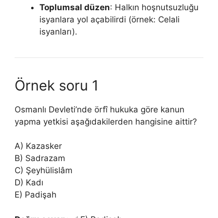
Toplumsal düzen
: Halkın hoşnutsuzluğu
isyanlara yol açabilirdi (örnek: Celali
isyanları).
Örnek soru 1
Osmanlı Devleti’nde örfî hukuka göre kanun
yapma yetkisi aşağıdakilerden hangisine aittir?
A) Kazasker
B) Sadrazam
C) Şeyhülislâm
D) Kadı
E) Padişah