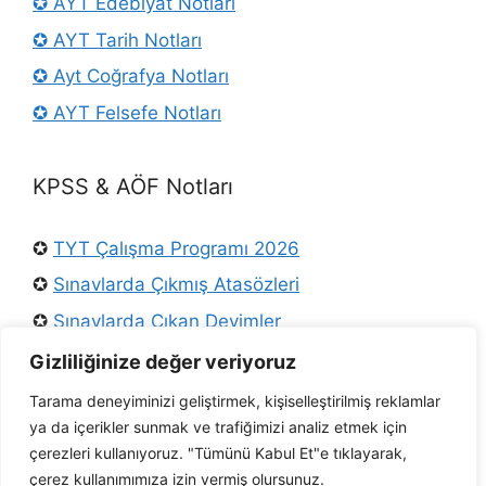
✪ AYT Edebiyat Notları
✪ AYT Tarih Notları
✪ Ayt Coğrafya Notları
✪ AYT Felsefe Notları
KPSS & AÖF Notları
✪
TYT Çalışma Programı 2026
✪
Sınavlarda Çıkmış Atasözleri
✪
Sınavlarda Çıkan Deyimler
✪
Osmanlı Padişahları
Gizliliğinize değer veriyoruz
✪
KPSS Türkçe Konuları
Tarama deneyiminizi geliştirmek, kişiselleştirilmiş reklamlar
ya da içerikler sunmak ve trafiğimizi analiz etmek için
✪
Ders Arşivi Twitter
çerezleri kullanıyoruz. "Tümünü Kabul Et"e tıklayarak,
✪ AÖF Tarih Notları
çerez kullanımımıza izin vermiş olursunuz.