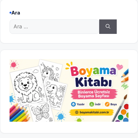
Ara
için
ara