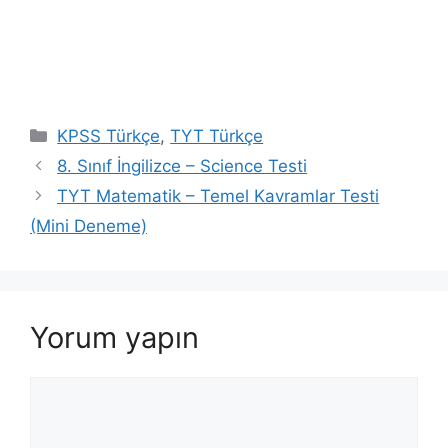
Kategoriler
KPSS Türkçe
,
TYT Türkçe
8. Sınıf İngilizce – Science Testi
TYT Matematik – Temel Kavramlar Testi
(Mini Deneme)
Yorum yapın
Yorum