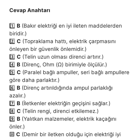
Cevap Anahtarı
1️⃣
B
(Bakır elektriği en iyi ileten maddelerden
biridir.)
2️⃣
C
(Topraklama hattı, elektrik çarpmasını
önleyen bir güvenlik önlemidir.)
3️⃣
C
(Telin uzun olması direnci artırır.)
4️⃣
B
(Direnç, Ohm (Ω) birimiyle ölçülür.)
5️⃣
C
(Paralel bağlı ampuller, seri bağlı ampullere
göre daha parlaktır.)
6️⃣
B
(Direnç artırıldığında ampul parlaklığı
azalır.)
7️⃣
B
(İletkenler elektriğin geçişini sağlar.)
8️⃣
C
(Telin rengi, direnci etkilemez.)
9️⃣
B
(Yalıtkan malzemeler, elektrik kaçağını
önler.)
🔟
C
(Demir bir iletken olduğu için elektriği iyi