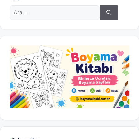
için
ara