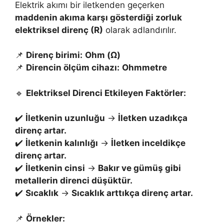
Elektrik akımı bir iletkenden geçerken
maddenin akıma karşı gösterdiği zorluk
elektriksel direnç (R)
olarak adlandırılır.
📌
Direnç birimi:
Ohm (Ω)
📌
Direncin ölçüm cihazı:
Ohmmetre
🔹
Elektriksel Direnci Etkileyen Faktörler:
✔️
İletkenin uzunluğu
→
İletken uzadıkça
direnç artar.
✔️
İletkenin kalınlığı
→
İletken inceldikçe
direnç artar.
✔️
İletkenin cinsi
→
Bakır ve gümüş gibi
metallerin direnci düşüktür.
✔️
Sıcaklık
→
Sıcaklık arttıkça direnç artar.
📌
Örnekler: