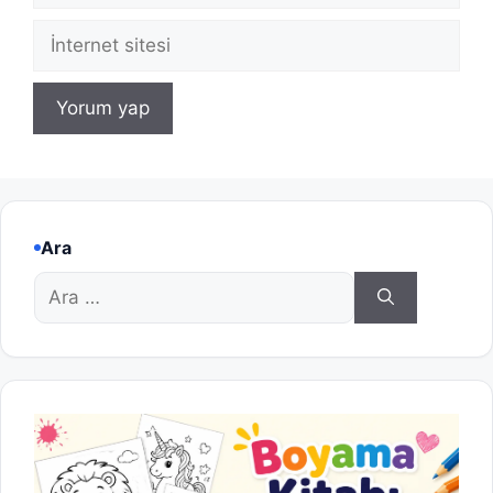
İnternet
sitesi
Ara
için
ara