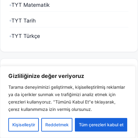
TYT Matematik
TYT Tarih
TYT Türkçe
Son Eklenenler
Gizliliğinize değer veriyoruz
Tarama deneyiminizi geliştirmek, kişiselleştirilmiş reklamlar
7.Sınıf Sosyal Bilgiler Üretim Dağıtım ve Tüketim Testi Çöz Pdf
ya da içerikler sunmak ve trafiğimizi analiz etmek için
çerezleri kullanıyoruz. "Tümünü Kabul Et"e tıklayarak,
7.Sınıf Sosyal Bilgiler Bilim Teknoloji ve Toplum Testi Çöz Pdf
çerez kullanımımıza izin vermiş olursunuz.
7.Sınıf Sosyal Bilgiler Yerler ve Çevre Testi Çöz Pdf
Kişiselleştir
Reddetmek
Tüm çerezleri kabul et