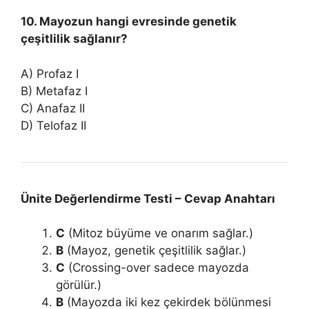
10. Mayozun hangi evresinde genetik
çeşitlilik sağlanır?
A) Profaz I
B) Metafaz I
C) Anafaz II
D) Telofaz II
Ünite Değerlendirme Testi – Cevap Anahtarı
C
(Mitoz büyüme ve onarım sağlar.)
B
(Mayoz, genetik çeşitlilik sağlar.)
C
(Crossing-over sadece mayozda
görülür.)
B
(Mayozda iki kez çekirdek bölünmesi