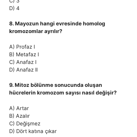
C) 3
D) 4
8. Mayozun hangi evresinde homolog
kromozomlar ayrılır?
A) Profaz I
B) Metafaz I
C) Anafaz I
D) Anafaz II
9. Mitoz bölünme sonucunda oluşan
hücrelerin kromozom sayısı nasıl değişir?
A) Artar
B) Azalır
C) Değişmez
D) Dört katına çıkar