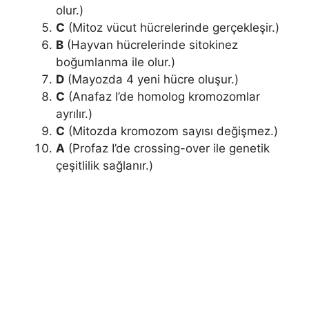
olur.)
C
(Mitoz vücut hücrelerinde gerçekleşir.)
B
(Hayvan hücrelerinde sitokinez
boğumlanma ile olur.)
D
(Mayozda 4 yeni hücre oluşur.)
C
(Anafaz I’de homolog kromozomlar
ayrılır.)
C
(Mitozda kromozom sayısı değişmez.)
A
(Profaz I’de crossing-over ile genetik
çeşitlilik sağlanır.)