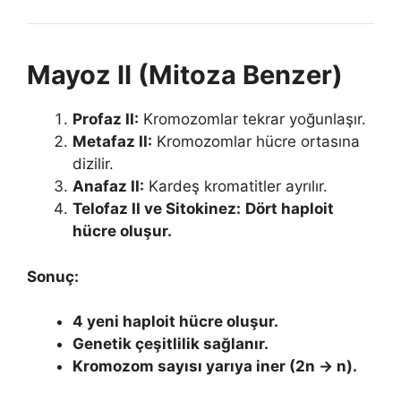
Mayoz II (Mitoza Benzer)
Profaz II:
Kromozomlar tekrar yoğunlaşır.
Metafaz II:
Kromozomlar hücre ortasına
dizilir.
Anafaz II:
Kardeş kromatitler ayrılır.
Telofaz II ve Sitokinez:
Dört haploit
hücre oluşur.
Sonuç:
4 yeni haploit hücre oluşur.
Genetik çeşitlilik sağlanır.
Kromozom sayısı yarıya iner (2n → n).