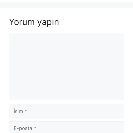
Yorum yapın
Yorum
İsim
E-
posta